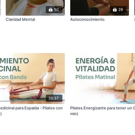
50
28
Claridad Mental
Autoconocimiento
36:37
dicinal para Espalda - Pilates con
Pilates Energizante para tener un G
)
min)