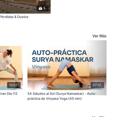
5
Pérdidas & Duelos
Ver Más
13:07
47:17
ran Día (12
54 Saludos al Sol (Surya Namaskar) - Auto-
Dí
práctica de Vinyasa Yoga (45 min)
Esp