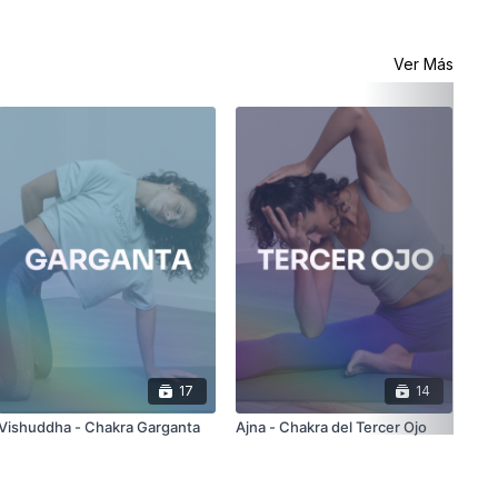
Ver Más
Sah
17
14
Vishuddha - Chakra Garganta
Ajna - Chakra del Tercer Ojo