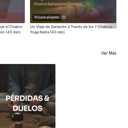
Próximamente
ar el Chakra
Un Viaje de Sanación a Través de los 7 Chakras -
Man
ión (45 min)
Yoga Nidra (40 min)
Niv
Ver Más