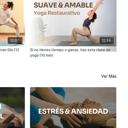
13:07
12:34
ran Día (12
Si no tienes tiempo o ganas, haz esta clase de
Los
yoga (10 min)
dia
Ver Más