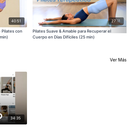
40:51
27:11
- Pilates con
Pilates Suave & Amable para Recuperar el
Sie
 min)
Cuerpo en Días Difíciles (25 min)
Rec
Ver Más
34:35