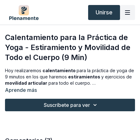
Unirse
Calentamiento para la Práctica de
Yoga - Estiramiento y Movilidad de
Todo el Cuerpo (9 Min)
Hoy realizaremos
calentamiento
para la práctica de yoga de
9 minutos en los que haremos
estiramientos
y ejercicios de
movilidad articular
para todo el cuerpo.
Aprende más
Puedes usarla como una clase corta independiente para
hacer por las mañanas. Es perfecta para principiantes.
Suscríbete para ver
¡Espero que la disfrutes mucho!