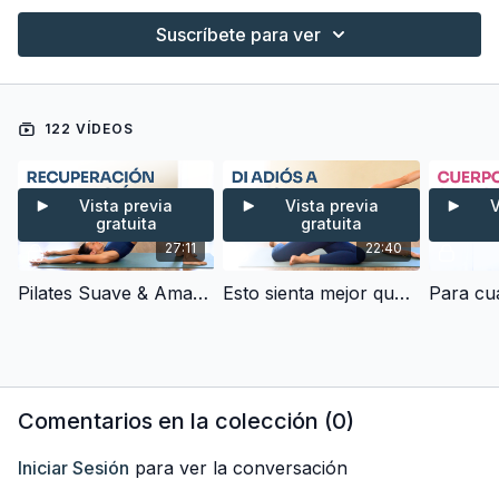
Suscríbete para ver
122 VÍDEOS
Vista previa
Vista previa
V
gratuita
gratuita
27:11
22:40
Pilates Suave & Amable para Recuperar el Cuerpo en Días Difíciles (25 min)
Esto sienta mejor que Estirar - Pilates Flow para Eliminar Rigidez (20 min)
Comentarios en la colección (
0
)
Iniciar Sesión
para ver la conversación