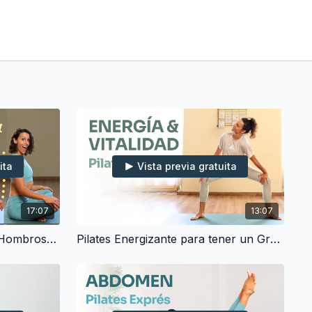
ita
Vista previa gratuita
17:07
13:07
Pilates para Espalda Alta y Hombros - Fortalece & Mejora la Postura (15 min)
Pilates Energizante para tener un Gran Día (12 min)