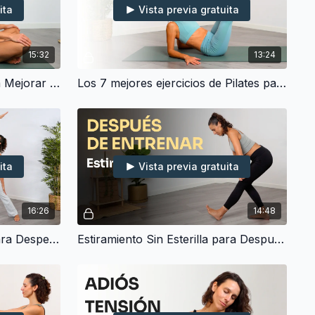
ita
Vista previa gratuita
15:32
13:24
Rutina de Pilates Diaria para Mejorar la Postura Corporal (15 min)
Los 7 mejores ejercicios de Pilates para hacer a diario (10 min)
ita
Vista previa gratuita
16:26
14:48
Yoga Exprés Sin Esterilla para Despertar y Estirar Todo el Cuerpo (15 min)
Estiramiento Sin Esterilla para Después de Entrenar - Todo el Cuerpo (15 min)