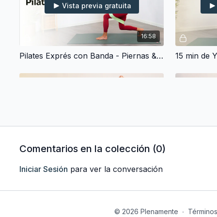
Vista previa gratuita
16:58
Pilates Exprés con Banda - Piernas & Glúteos. Clase Exprés (15 min)
Vista previa gratuita
13:40
Comentarios en la colección (
0
)
Yoga por la Mañana - Tu clase perfecta para Despertar (10 min)
Iniciar Sesión
para ver la conversación
© 2026 Plenamente
∙
Término