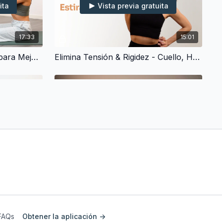
ita
Vista previa gratuita
17:33
15:01
Pilates Terapéutico Exprés para Mejorar la Postura & Corregir la Hipercifosis (15 min)
Elimina Tensión & Rigidez - Cuello, Hombros y Espalda Alta (15 min)
ita
Vista previa gratuita
13:28
13:08
Yoga Suave para Principiantes - Elimina Tensión y Mejora la Flexibilidad (10 min)
Estiramiento Completo para Después de Hacer Deporte (10 min)
FAQs
Obtener la aplicación ->