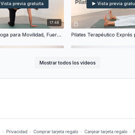
Vista previa gratuita
Vista previa gratu
17:48
15 min de Yoga para Movilidad, Fuerza y Estiramiento Profundo
Mostrar todos los vídeos
Vista previa gratuita
Vista previa gratu
12:16
¡Empieza el día así! Tu rutina diaria de Pilates para Flexibilidad (10 min)
s
∙
Privacidad
∙
Comprar tarjeta regalo
∙
Canjear tarjeta regalo
∙