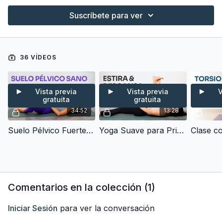
Suscríbete para ver
36 VÍDEOS
Vista previa
Vista previa
V
gratuita
gratuita
34:52
13:28
Suelo Pélvico Fuerte & Sano - Pilates con Ejercicios de Kegel (30 min)
Yoga Suave para Principiantes - Elimina Tensión y Mejora la Flexibilidad (10 min)
Comentarios en la colección (
1
)
Iniciar Sesión
para ver la conversación