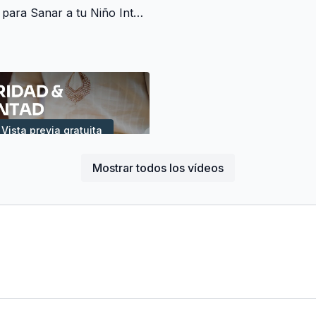
🔹 Clases nuevas 
Yoga Nidra para Sanar a tu Niño Interior - Superación del Trauma y Sanación Emocional (20 min)
Durante el mes se publi
pilates.
Estas sesiones están pe
explorar el movimiento, l
combinarse según tus n
⚖️ Nivel de la
Vista previa gratuita
El nivel del calendario 
Mostrar todos los vídeos
16:53
Las explicaciones son cl
que cualquier persona p
Meditación para Seguridad y Voluntad - Encendiendo el Fuego Interior (15 min)
pueden resultar retadora
en silencio y las meditac
Es un calendario ideal 
práctica más suave y re
cuidarse sea la prioridad