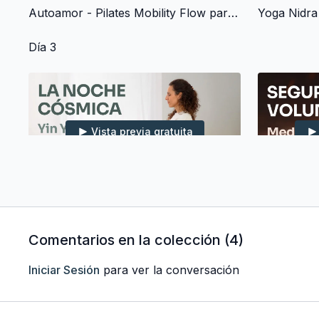
Autoamor - Pilates Mobility Flow para la salud física, mental y emocional (30 min)
Día 3
Vista previa gratuita
43:00
La noche Cósmica - Yin Yoga para el solsticio de invierno (40 min)
Comentarios en la colección (
4
)
Día 4
Iniciar Sesión
para ver la conversación