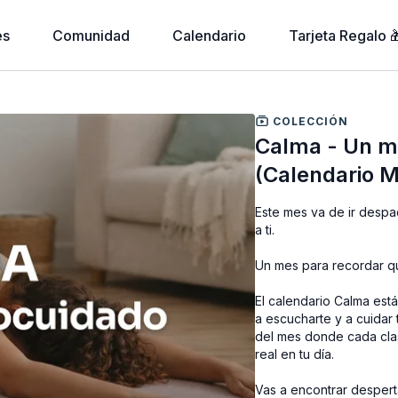
es
Comunidad
Calendario
Tarjeta Regalo 
COLECCIÓN
Calma - Un me
(Calendario 
Este mes va de ir despa
a ti.
Un mes para recordar qu
El calendario Calma está
a escucharte y a cuidar 
del mes donde cada clas
real en tu día.
Vas a encontrar despert