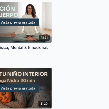
sustituyendo las sesion
intacto el espíritu del me
Puedes encontrar estas 
colección de clases Yin
Vista previa gratuita
interesantes al calendari
🔹 Qué encontrar
13:51
A lo largo del mes encon
Sanación Física, Mental & Emocional - Meditación Guiada (10 min)
Prácticas en silenc
tu cuerpo y tu respira
Despertares suave
con el cuerpo en ca
Yoga y Pilates rest
soltar, no esforzarse
Meditaciones
accesi
a paso
Espacios de silenci
Vista previa gratuita
a estar contigo sin 
Alternativa Activa:
top de la semana par
21:20