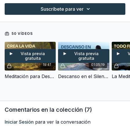
Suscríbete para ver
50 VÍDEOS
Vista previa
Vista previa
V
gratuita
gratuita
19:41
01:05:19
Meditación para Despertar tu Poder Personal - Crea la vida que quieres (20 min)
Descanso en el Silencio - Meditación Silenciosa (60 min)
Comentarios en la colección (
7
)
Iniciar Sesión
para ver la conversación