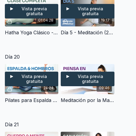
Vista previa
Vista previa
gratuita
gratuita
01:04:28
19:17
Hatha Yoga Clásico - Clase Completa + Pranayama (60 min)
Día 5 - Meditación (20 min) | Aprende a Meditar
Día 20
Vista previa
Vista previa
gratuita
gratuita
24:24
09:46
Pilates para Espalda Alta, Hombros & Postura Corporal - Elimina Tensión & Rigidez (20 min)
Meditación por la Mañana - Comienza el día con una Mente Positiva y con Energía (8 min)
Día 21