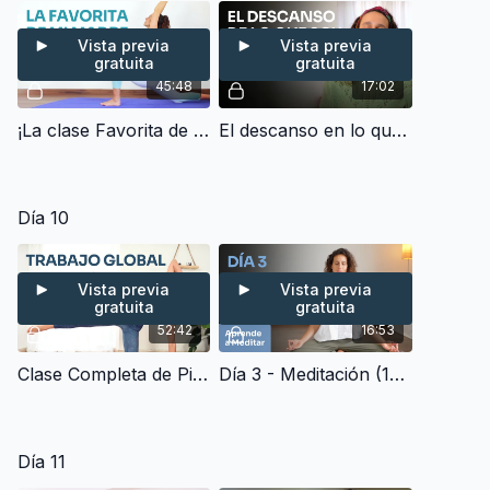
Vista previa
Vista previa
gratuita
gratuita
45:48
17:02
¡La clase Favorita de mi Madre! - Clase Completa de Hatha Yoga Clásico para Fortalecer (45 min)
El descanso en lo que soy - Charla y Meditación
Día 10
Vista previa
Vista previa
gratuita
gratuita
52:42
16:53
Clase Completa de Pilates Fusión + Estiramiento Profundo - Trabajo Global (50 min)
Día 3 - Meditación (15 min) | Aprende a Meditar
Día 11