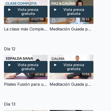
Vista previa
Vista previa
gratuita
gratuita
01:07:58
15:23
La clase más Completa de Hatha Yoga - Torsiones & Equilibrios (60 min)
Meditación Guiada para eliminar Ansiedad y Emociones Negativas (15 min)
Día 12
Vista previa
Vista previa
gratuita
gratuita
47:43
10:54
Pilates Fusión para una Espalda Sana, Fuerte & Flexible - Tonifica Abdomen, Espalda y Glúteos + Estiramiento Final (45 min)
Meditación Guiada para Calmar la Mente en Momentos Difíciles - Reduce Estrés & Ansiedad (10 min)
Día 13