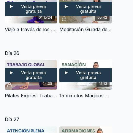
Vista previa
Vista previa
gratuita
gratuita
01:15:24
05:42
Viaje a través de los Chakras – Hatha Yoga Clásico, Encuentro con lo Sagrado (70 min)
Meditación Guiada de la Mañana - Empieza el día con Energía Positiva & Paz Interior (5 min)
Día 26
Vista previa
Vista previa
gratuita
gratuita
24:05
15:13
Pilates Exprés. Trabajo Global de Todo el Cuerpo - Clase Completa Sin Material (20 min)
15 minutos Mágicos para Eliminar Emociones Negativas, Ansiedad y Estrés - Meditación Guiada
Día 27