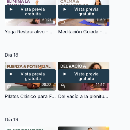
Vista previa
Vista previa
gratuita
gratuita
59:21
11:59
Yoga Restaurativo - Estira Todo El Cuerpo y Elimina Tensión + Pranayama (60 min)
Meditación Guiada - Calma la mente y consigue paz interior (10 min)
Día 18
Vista previa
Vista previa
gratuita
gratuita
25:22
14:57
Pilates Clásico para Fuerza, Poder & Potencial (25 min)
Del vacío a la plenitud - Charla y Meditación
Día 19