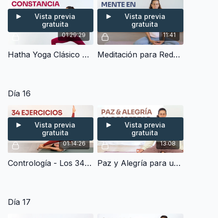
Vista previa
Vista previa
gratuita
gratuita
01:29:29
11:41
Hatha Yoga Clásico para Constancia & Fortaleza Interior (90 min)
Meditación para Reducir Estrés, Ansiedad y Pensamientos Negativos (10 min)
Día 16
Vista previa
Vista previa
gratuita
gratuita
01:14:26
13:08
Contrología - Los 34 Ejercicios Clásicos Originales del Pilates (70 min)
Paz y Alegría para un Nuevo Día - Meditación de la Mañana (10 min)
Día 17