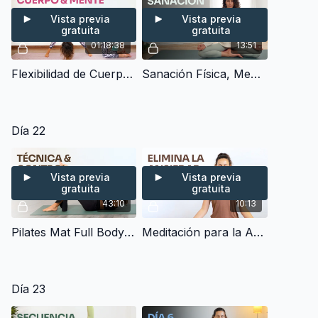
Vista previa
Vista previa
gratuita
gratuita
01:18:38
13:51
Flexibilidad de Cuerpo y Mente - Hatha Yoga con Visualización Final (70 min)
Sanación Física, Mental & Emocional - Meditación Guiada (10 min)
Día 22
Vista previa
Vista previa
gratuita
gratuita
43:10
10:13
Pilates Mat Full Body - Técnica & Control (40 min)
Meditación para la Ansiedad - Meditación Guiada para reducir la Ansiedad (10 min)
Día 23