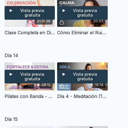
Vista previa
Vista previa
gratuita
gratuita
01:15:38
20:37
Clase Completa en Directo de Hatha Yoga - Celebramos 2 años del Canal de Youtube (50 min)
Cómo Eliminar el Ruido Mental - Charla Completa y Meditación Guiada
Día 14
Vista previa
Vista previa
gratuita
gratuita
28:12
18:14
Pilates con Banda - Brazos y Glúteos + Estiramiento completo (30 min)
Día 4 - Meditación (15 min) | Aprende a Meditar
Día 15