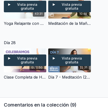
Vista previa
Vista previa
gratuita
gratuita
43:31
10:49
Yoga Relajante con Atención Plena - Movimiento consciente y Respiración, Pranayama (40 min)
Meditación de la Mañana - Afirmaciones Positivas para Empezar el Día (10 min)
Día 28
Vista previa
Vista previa
gratuita
gratuita
01:12:50
22:31
Clase Completa de Hatha Yoga En Directo - Celebramos 100.000 Suscriptores en Youtube (50 min)
Día 7 - Meditación (20 min) | Aprende a Meditar
Comentarios en la colección (
9
)