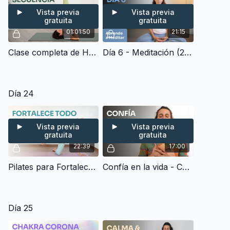
Vista previa
Vista previa
gratuita
gratuita
01:01:50
21:15
Clase completa de Hatha Yoga Clásico: Fuerza, Equilibrio y Flexibilidad – Secuencia Sivananda (70 min)
Día 6 - Meditación (20 min) | Aprende a Meditar
Día 24
Vista previa
Vista previa
gratuita
gratuita
22:39
17:00
Pilates para Fortalecer Todo el Cuerpo - Rutina Exprés con Estiramiento Final (20 min)
Confía en la vida - Charla y Meditación
Día 25