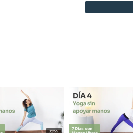
cómo corregirlos paso a
brazos y hombros para r
practicar con mayor
seg
estabilidad
en las post
En definitiva, es una g
consciente, cuidando tu
Espero que te sea útil!✨
32:55