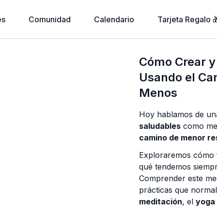
es
Comunidad
Calendario
Tarjeta Regalo 
Cómo Crear y
Usando el Ca
Menos
Hoy hablamos de una
saludables
como med
camino de menor re
Exploraremos cómo fu
qué tendemos siempre
Comprender este mec
prácticas que norma
meditación
, el
yoga