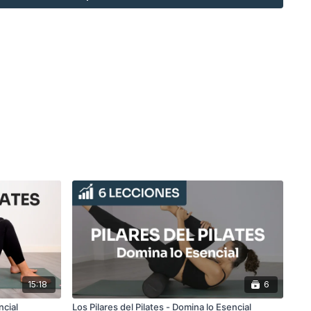
 lesiones. Al dominar el control, te aseguras de que cada
la forma más segura y efectiva posible.
ión y descubre cómo el control puede transformar tu práctica
15:18
6
ncial
Los Pilares del Pilates - Domina lo Esencial