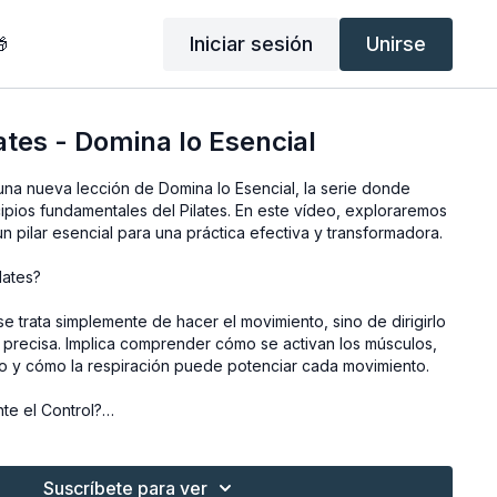
Iniciar sesión
Unirse

ates - Domina lo Esencial
una nueva lección de Domina lo Esencial, la serie donde
ipios fundamentales del Pilates. En este vídeo, exploraremos
 un pilar esencial para una práctica efectiva y transformadora.
lates?
 se trata simplemente de hacer el movimiento, sino de dirigirlo
precisa. Implica comprender cómo se activan los músculos,
o y cómo la respiración puede potenciar cada movimiento.
te el Control?
a desarrollar fuerza, precisión y resistencia en Pilates. Sin él,
volverse incontrolados, perdiendo su eficacia e incluso
Suscríbete para ver