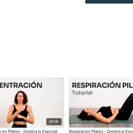
aumentando el riesgo de
ejercicio se realice de 
Únete a mí en esta lecc
de Pilates.
08:18
 en Pilates - Domina lo Esencial
Respiración Pilates - Domina lo Ese