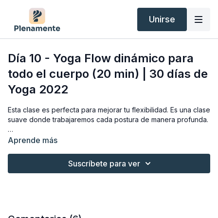
Unirse
Día 10 - Yoga Flow dinámico para
todo el cuerpo (20 min) | 30 días de
Yoga 2022
Esta clase es perfecta para mejorar tu flexibilidad. Es una clase
suave donde trabajaremos cada postura de manera profunda.
Relajarnos en las posturas es clave para mejorar nuestra
Aprende más
elasticidad. Trabajaremos principalmente la flexibilidad de las
piernas y caderas que suelen estar muy acortadas por nuestro
Suscríbete para ver
estilo de vida.