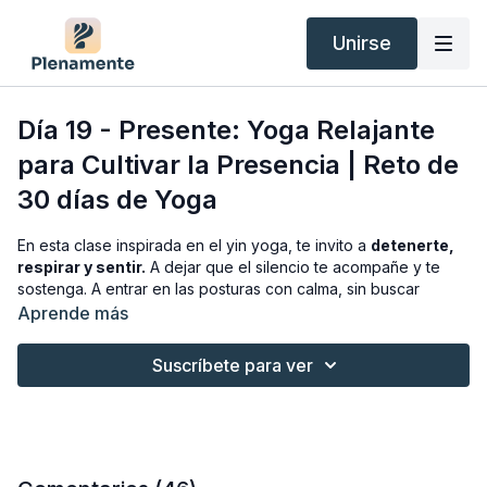
Unirse
Día 19 - Presente: Yoga Relajante
para Cultivar la Presencia | Reto de
30 días de Yoga
En esta clase inspirada en el yin yoga, te invito a
detenerte,
respirar y sentir.
A dejar que el silencio te acompañe y te
sostenga. A entrar en las posturas con calma, sin buscar
avanzar ni lograr nada.
Aprende más
Porque en cada momento, por simple que parezca,
hay más
Suscríbete para ver
profundidad, más verdad y más vida de la que imaginas.
Hoy no hay prisa. Solo presencia.
Recibe inspiración y motivación diaria durante el reto a través
del email, registrándote gratis aquí: