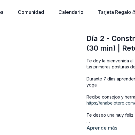
es
Comunidad
Calendario
Tarjeta Regalo 
Día 2 - Const
(30 min) | Re
Te doy la bienvenida al 
tus primeras posturas d
Durante 7 días aprenderá
yoga.
Recibe consejos y herram
https://anabelotero.com
Te deseo una muy feliz 
Anabel
Aprende más