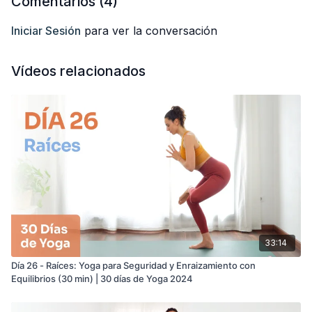
Comentarios (
4
)
Te deseo una muy feliz práctica.
Iniciar Sesión
para ver la conversación
Anabel
Vídeos relacionados
33:14
Día 26 - Raíces: Yoga para Seguridad y Enraizamiento con
Equilibrios (30 min) | 30 días de Yoga 2024