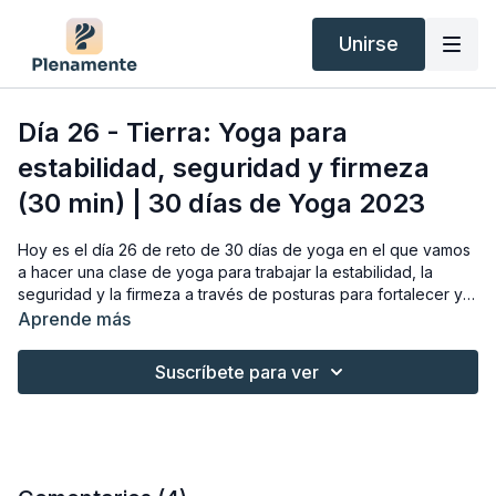
Unirse
Día 26 - Tierra: Yoga para
estabilidad, seguridad y firmeza
(30 min) | 30 días de Yoga 2023
Hoy es el día 26 de reto de 30 días de yoga en el que vamos
a hacer una clase de yoga para trabajar la estabilidad, la
seguridad y la firmeza a través de posturas para fortalecer y
tonificar las piernas. Una práctica para conectar con la tierra,
Aprende más
aumentar la seguridad y eliminar los miedos.
Suscríbete para ver
Recuerda que estas clases también son aptas para
principiantes.
Recibe inspiración y motivación diaria durante el reto a través
del email, registrándote gratis aquí:
https://anabelotero.com/30diasdeyoga