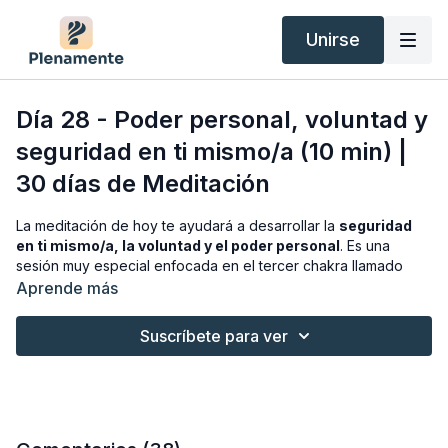
Unirse
Día 28 - Poder personal, voluntad y
seguridad en ti mismo/a (10 min) |
30 días de Meditación
La meditación de hoy te ayudará a desarrollar la
seguridad
en ti mismo/a, la voluntad y el poder personal
. Es una
sesión muy especial enfocada en el tercer chakra llamado
manipura, responsable de
equilibrar nuestro mundo emocional
,
Aprende más
despertar la energía interior
y centro del
poder personal
.
Suscríbete para ver
Espero que disfrutes mucho de la práctica. Déjame un
comentario con tus sensaciones. Me encanta leeros :)
Te deseo una feliz práctica.
Anabel