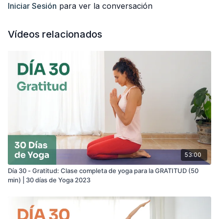
Frase de hoy: "Al inhalar sonrío, al exhalar relajo el cuerpo,
Iniciar Sesión
para ver la conversación
habitando el presente, maravillado en el momento."- Thich
Nhat Hanh.
Vídeos relacionados
53:00
Día 30 - Gratitud: Clase completa de yoga para la GRATITUD (50
min) | 30 días de Yoga 2023