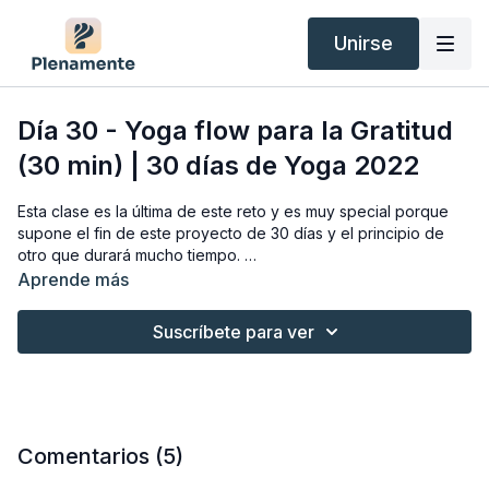
Unirse
Día 30 - Yoga flow para la Gratitud
(30 min) | 30 días de Yoga 2022
Esta clase es la última de este reto y es muy special porque
supone el fin de este proyecto de 30 días y el principio de
otro que durará mucho tiempo.
Aprende más
Quiero seguir compartiendo yoga y seguir aprendiendo de
todos vosotros. En esta clase de yoga trabajamos con
Suscríbete para ver
movimientos sencillos y dinámicos agradeciendo todo lo que
hace esta práctica posible. El sentimiento de gratitud es de los
más poderosos que existe y nos conecta con el amor y la paz.
Espero que disfrutes de esta clase y de muchas más que
están por venir.
Comentarios (
5
)