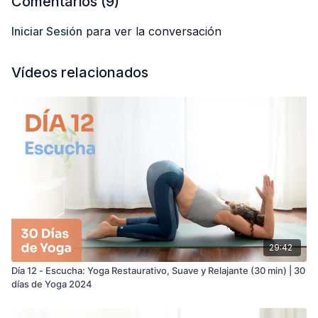
Comentarios (
9
)
del email, registrándote gratis aquí:
https://anabelotero.com/30-dias-de-yoga-2024/
Iniciar Sesión
para ver la conversación
Te deseo una muy feliz práctica.
Anabel
Vídeos relacionados
29:42
Día 12 - Escucha: Yoga Restaurativo, Suave y Relajante (30 min) | 30
días de Yoga 2024