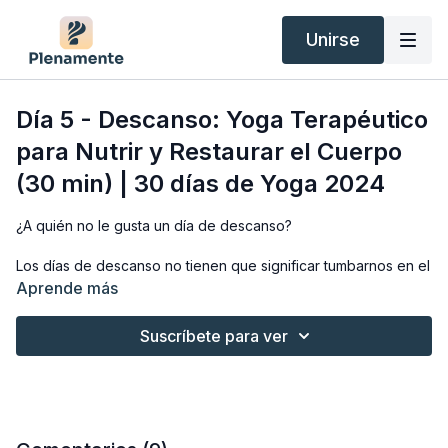
Unirse
Día 5 - Descanso: Yoga Terapéutico
para Nutrir y Restaurar el Cuerpo
(30 min) | 30 días de Yoga 2024
¿A quién no le gusta un día de descanso?
Los días de descanso no tienen que significar tumbarnos en el
sofá sin hacer nada; puede ser un paseo tranquilo por la
Aprende más
playa, leer un libro interesante o pasar tiempo con una
persona especial haciendo algo relajado juntos.
Suscríbete para ver
Descanso es prepararte una comida nutritiva, bañarte en el
mar o hacer esta maravillosa práctica de yoga. Espero que la
disfrutes mucho.
Recibe inspiración y motivación diaria durante el reto a través