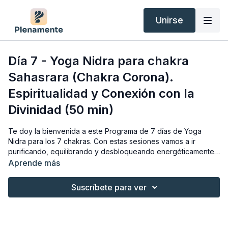
Unirse
Día 7 - Yoga Nidra para chakra
Sahasrara (Chakra Corona).
Espiritualidad y Conexión con la
Divinidad (50 min)
Te doy la bienvenida a este Programa de 7 días de Yoga
Nidra para los 7 chakras. Con estas sesiones vamos a ir
purificando, equilibrando y desbloqueando energéticamente
cada uno de los chakras.
Aprende más
Hoy es el día 7 y vamos a trabajar el séptimo chakra llamado
Suscríbete para ver
Sahasrara, también conocido como chakra corona. Despertar
este chakra es la culminación del yoga. Nos permite conocer
nuestra Verdadera Naturaleza, desarrolla la espiritualidad y la
conexión con la Divinidad.