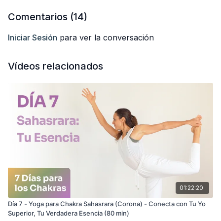
Recibe información sobre cada uno de los chakras cada día
Comentarios (
14
)
por email, registrándote gratis aquí:
👉🏽
https://anabelotero.com/yoga-nidra-para-los-7-chakras/
Iniciar Sesión
para ver la conversación
Te deseo una muy feliz práctica.
Vídeos relacionados
Anabel
01:22:20
Día 7 - Yoga para Chakra Sahasrara (Corona) - Conecta con Tu Yo
Superior, Tu Verdadera Esencia (80 min)