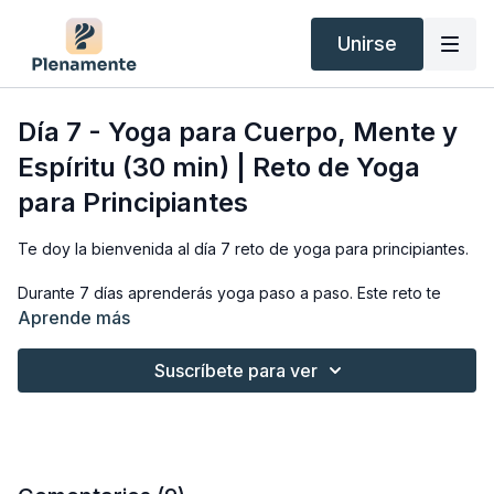
Unirse
Día 7 - Yoga para Cuerpo, Mente y
Espíritu (30 min) | Reto de Yoga
para Principiantes
Te doy la bienvenida al día 7 reto de yoga para principiantes.
Durante 7 días aprenderás yoga paso a paso. Este reto te
servirá como iniciación al yoga si acabas de empezar y
Aprende más
quieres aprender de forma sencilla.
Suscríbete para ver
Recibe consejos y herramientas para tu práctica por email,
registrándote gratis aquí:
https://anabelotero.com/reto-7-dias-
yoga-principiantes/
Te deseo una muy feliz práctica.