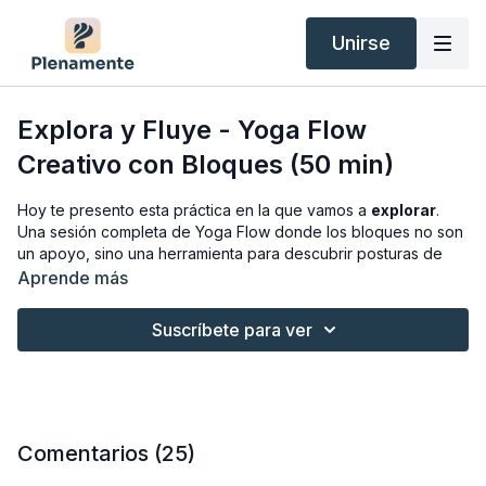
Unirse
Explora y Fluye - Yoga Flow
Creativo con Bloques (50 min)
Hoy te presento esta práctica en la que vamos a
explorar
.
Una sesión completa de Yoga Flow donde los bloques no son
un apoyo, sino una herramienta para descubrir posturas de
formas nuevas, buscar
transiciones diferentes
y moverte
Aprende más
con más libertad y menos rigidez.
Suscríbete para ver
Es una clase para soltar la idea de que hay una única manera
de hacer las cosas. Para dejar que el cuerpo te guíe, para
probar, para equivocarte y para disfrutar del proceso. Porque
florecer
también es eso: atreverte a hacer las cosas de otra
manera.
Comentarios (
25
)
Si has llegado hasta aquí, este es el momento de celebrar