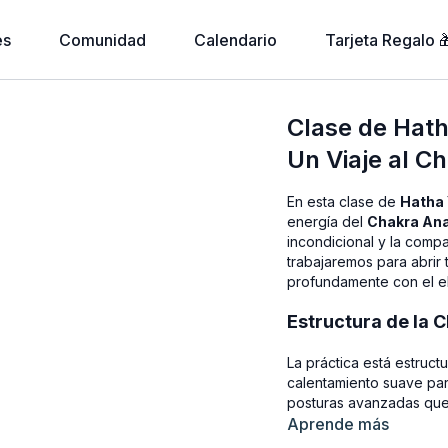
es
Comunidad
Calendario
Tarjeta Regalo 
Clase de Hat
Un Viaje al C
En esta clase de
Hatha
energía del
Chakra An
incondicional y la compa
trabajaremos para abrir
profundamente con el el
Estructura de la C
La práctica está estru
calentamiento suave para
posturas avanzadas que d
terminar con una secuenc
Aprende más