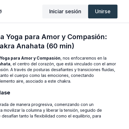
Iniciar sesión
Unirse

ha Yoga para Amor y Compasión:
hakra Anahata (60 min)
 Yoga para Amor y Compasión
, nos enfocaremos en la
ahata
, el centro del corazón, que está vinculado con el amor
sión. A través de posturas desafiantes y transiciones fluidas,
 tanto el cuerpo como las emociones, conectando
emento aire, asociado a este chakra.
lase
cturada de manera progresiva, comenzando con un
 movilizar la columna y liberar la tensión, seguido de
esafían tanto la flexibilidad como el equilibrio, para
ia restaurativa que integra todo lo trabajado.