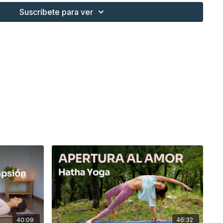
al
: Comenzamos en el suelo, movilizando la columna y
Suscríbete para ver
ica con posturas como el
gato-vaca
y el
corredor
. Estos
brir el pecho y preparar el cuerpo para lo que sigue.
 ponemos de pie para trabajar el elemento aire, comenzando
tura de la luna) con una modificación de brazos en
seguido de la elegante
Natarajasana
(postura del bailarín).
camos equilibrar el cuerpo y la mente, mientras conectamos
iantes
: Introducimos
Parsvottanasana
(postura de la
ego pasamos a una transición hacia el equilibrio de pie
Urdva
na
(espagat en equilibrio), lo que nos permite mantenernos
mos con el elemento aire.
nectamos con la apertura del corazón a través de
a salvaje), liberando la columna y permitiendo que el chakra
. Finalmente, terminamos con
Urdhva Dhanurasana
(el arco
postura que abre el pecho y nos conecta con la luz interna.
s
40:09
46:32