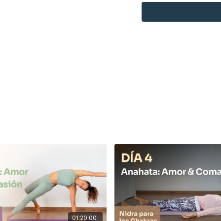
🔸
Calentamiento Inici
liberando la zona torác
estiramientos permiten a
🔸
Trabajo de Pie
: Nos
con
Chandrasana
(pos
Garudasana
(águila), 
Con estas posturas, bus
con la respiración.
🔸
Transiciones Desaf
intensidad lateral) y lu
Prasarita Ekapadasa
enraizados mientras flui
🔸
Secuencia Final
: Co
Kamakarasana
(postur
del corazón se expanda
invertido o rueda), una 
Zonas Trabajada
01:20:00