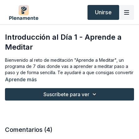
Unirse
Introducción al Día 1 - Aprende a
Meditar
Bienvenido al reto de meditación "Aprende a Meditar", un
programa de 7 días donde vas a aprender a meditar paso a
paso y de forma sencilla. Te ayudaré a que consigas convertir
la meditación en un hábito diario.
Aprende más
OBTÉN EL MANUAL DEL PRINCIPIANTE:
Suscríbete para ver
- Abre la colección "Aprende a Meditar:
Enlace aquí
- Justo debajo de la descripción del programa encontrarás el
apartado
"Materiales"
.
- Haz clic en "Materiales". Se abrirá una ventana emergente
con el enlace para descargar el manual.
Comentarios (
4
)
Recibe consejos prácticos y trucos para tu práctica cada día