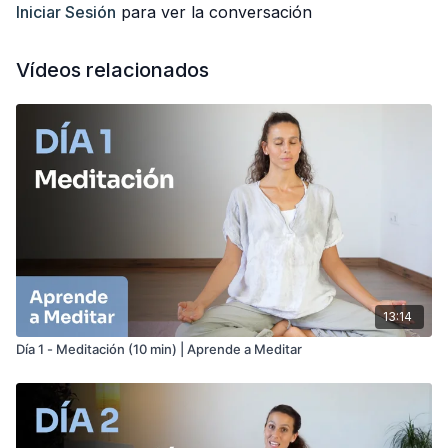
por email, registrándote gratis aquí:
Iniciar Sesión
para ver la conversación
https://anabelotero.com/aprende-a-meditar/
ACCESORIOS PARA MEDITAR:
Vídeos relacionados
(cojín de meditación)
ZAFU MEDIA LUNA:
https://amzn.to/2U2KcCE
ZAFU REDONDO :
https://amzn.to/3CBrCDk
13:14
Día 1 - Meditación (10 min) | Aprende a Meditar