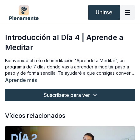
Unirse
Introducción al Día 4 | Aprende a
Meditar
Bienvenido al reto de meditación "Aprende a Meditar", un
programa de 7 días donde vas a aprender a meditar paso a
paso y de forma sencilla. Te ayudaré a que consigas convertir
la meditación en un hábito diario.
Aprende más
OBTÉN EL MANUAL DEL PRINCIPIANTE:
Suscríbete para ver
- Abre la colección "Aprende a Meditar:
Enlace aquí
- Justo debajo de la descripción del programa encontrarás el
apartado
"Materiales"
.
Vídeos relacionados
- Haz clic en "Materiales". Se abrirá una ventana emergente
con el enlace para descargar el manual.
Recibe consejos prácticos y trucos para tu práctica cada día