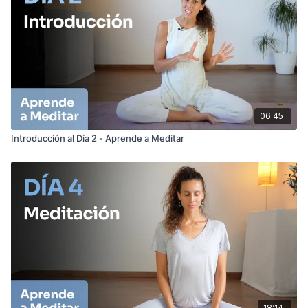
por email, registrándote gratis aquí:
https://anabelotero.com/aprende-a-meditar/
ACCESORIOS PARA MEDITAR:
(cojín de meditación)
ZAFU MEDIA LUNA:
https://amzn.to/2U2KcCE
ZAFU REDONDO :
https://amzn.to/3CBrCDk
06:45
Introducción al Día 2 - Aprende a Meditar
18:14