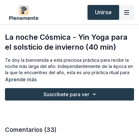
Unirse
La noche Cósmica - Yin Yoga para
el solsticio de invierno (40 min)
Te doy la bienvenida a esta preciosa práctica para recibir la
noche más larga del año. Independientemente de la época en
la que te encuentres del año, esta es una práctica ritual para
conectar con tu propia luz interior, para encender nuestra
Aprende más
llama interior y alumbrar la oscuridad que nos rodea.
Suscríbete para ver
En el hemisferio norte, hoy es el
solsticio de invierno
, siendo
esta noche la más larga del año. Es una época muy especial
para amigarte con
el silencio y la quietud
, a la vez que
descubres formas de brillar y alimentar el fuego de tu interior.
Es una práctica
para todos los niveles
, siendo perfecta para
Comentarios (
33
)
principiantes ya que todas las posturas se explican paso a