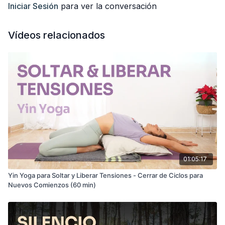
paso y utilizaremos material para adaptarlas.
Iniciar Sesión
para ver la conversación
Espero que la disfrutéis mucho. Déjame un comentario con tus
sensaciones. ¡Me encanta leeros!
Vídeos relacionados
Te deseo un muy feliz solsticio y un feliz cierre de año.
Anabel
01:05:17
Yin Yoga para Soltar y Liberar Tensiones - Cerrar de Ciclos para
Nuevos Comienzos (60 min)