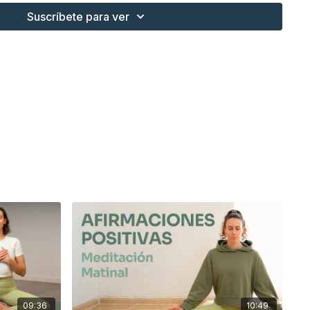
lo nueve minutos que pueden transformar todo tu día
.
Suscríbete para ver
chísimo!
09:36
10:49