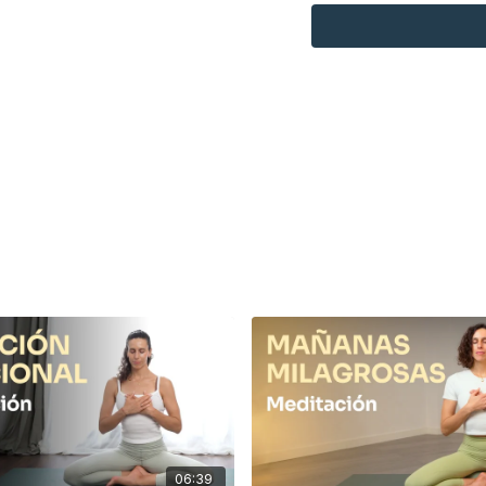
con tu mejor versión.
So
Espero que os guste mu
06:39