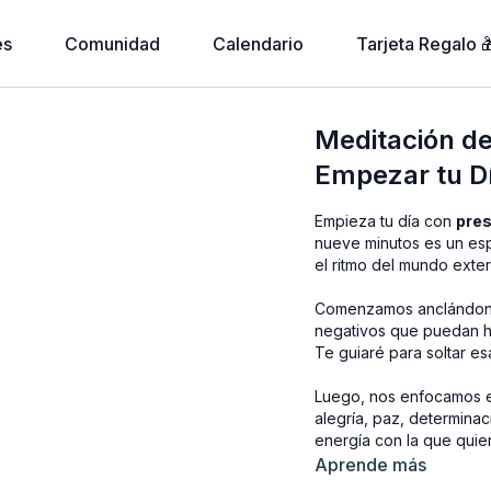
es
Comunidad
Calendario
Tarjeta Regalo 
Meditación de
Empezar tu D
Empieza tu día con
pres
nueve minutos es un es
el ritmo del mundo exteri
Comenzamos anclándono
negativos que puedan ha
Te guiaré para soltar es
Luego, nos enfocamos
alegría, paz, determinac
energía con la que quie
Aprende más
Finalizamos con tres af