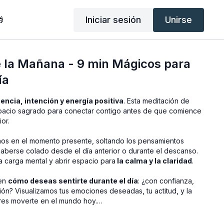
Iniciar sesión
Unirse

 la Mañana - 9 min Mágicos para
ía
encia, intención y energía positiva
. Esta meditación de
pacio sagrado para conectar contigo antes de que comience
or.
s en el momento presente, soltando los pensamientos
berse colado desde el día anterior o durante el descanso.
a carga mental y abrir espacio para
la calma y la claridad
.
 en
cómo deseas sentirte durante el día
: ¿con confianza,
ión? Visualizamos tus emociones deseadas, tu actitud, y la
res moverte en el mundo hoy.
irmaciones poderosas que refuerzan tu intención y te alinean