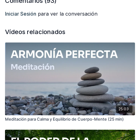
Comentarios (
93
)
favorecer la concentración.
Iniciar Sesión
para ver la conversación
Espero que la disfrutes muchísimo. Cuéntame en los
comentarios tus sensaciones, ¡me encanta leeros! 💛
Vídeos relacionados
25:03
Meditación para Calma y Equilibrio de Cuerpo-Mente (25 min)