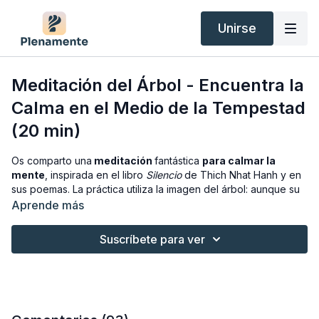
Unirse
Meditación del Árbol - Encuentra la
Calma en el Medio de la Tempestad
(20 min)
Os comparto una
meditación
fantástica
para calmar la
mente
, inspirada en el libro
Silencio
de Thich Nhat Hanh y en
sus poemas. La práctica utiliza la imagen del árbol: aunque su
copa sea azotada por los vientos, sus raíces profundas lo
Aprende más
mantienen siempre estable, firme y en calma.
Suscríbete para ver
Es una
técnica sencilla y poderosa
para mantener la
serenidad en momentos de estrés o ansiedad, y para volver a
tu centro en cualquier momento del día.
✨ Esta es la versión extendida de la meditación de 10 minutos
disponible en YouTube, con más espacios de silencio para