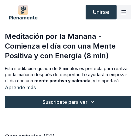
Unirse
Meditación por la Mañana -
Comienza el día con una Mente
Positiva y con Energía (8 min)
Esta meditación guiada de 8 minutos es perfecta para realizar
por la mañana después de despertar. Te ayudará a empezar
el día con una
mente positiva y calmada
, y te aportará
energía y buenas vibraciones
para que tu día se desarrolle
Aprende más
con armonía y paz.
Suscríbete para ver
¡Espero que la disfrutes!