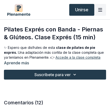
Unirse
Pilates Exprés con Banda - Piernas
& Glúteos. Clase Exprés (15 min)
✨ Espero que disfrutes de esta
clase de pilates de pie
exprés.
Una adaptación más cortita de la clase completa que
ya teníamos en Plenamente. 👉
Accede a la clase completa
haciendo clic aquí.
Aprende más
Tenía muchas ganas de crear una versión rápida y efectiva,
Suscríbete para ver
especialmente pensada para esos días en los que queremos
movernos, pero no tenemos mucho tiempo.
Además, si no tienes banda o prefieres una opción más suave,
puedes hacer toda la clase sin banda
, y seguirá siendo
efectiva y agradable.
Comentarios (
12
)