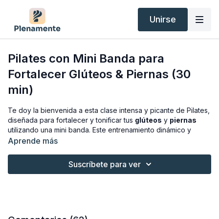
Unirse
Pilates con Mini Banda para
Fortalecer Glúteos & Piernas (30
min)
Te doy la bienvenida a esta clase intensa y picante de Pilates,
diseñada para fortalecer y tonificar tus
glúteos
y
piernas
utilizando una mini banda. Este entrenamiento dinámico y
efectivo combina los principios del Pilates con la resistencia
Aprende más
adicional de la
mini banda
, y te ayudará a esculpir y definir
tus glúteos y piernas, mientras trabajas en tu equilibrio, postura
Suscríbete para ver
y resistencia muscular.
Esta clase es de
nivel intermedio
por la intensidad de los
ejercicios, pero no por su dificultad, lo que hace esta sesión
apta para
todos los niveles
, incluso principiantes. Si tienes
poca experiencia recomiendo
NO usar la mini banda
y hacerla