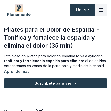
Unirse
Pilates para el Dolor de Espalda -
Tonifica y fortalece la espalda y
elimina el dolor (35 min)
Esta clase de pilates para dolor de espalda te va a ayudar a
tonificar y fortalecer la espalda para eliminar
el dolor. Nos
enfocaremos en zonas de la parte baja y media de la espalda
y el glúteo, que son muy importantes en la eliminación del
Aprende más
dolor más común, el lumbar. Si tienes patologías como la
escoliosis
, esta clase te va a venir muy bien eliminar las
Suscríbete para ver
molestias producidas por la descompensación de la espalda.