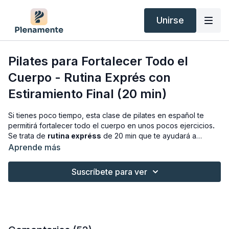
Unirse
Pilates para Fortalecer Todo el
Cuerpo - Rutina Exprés con
Estiramiento Final (20 min)
Si tienes poco tiempo, esta clase de pilates en español te
permitirá fortalecer todo el cuerpo en unos pocos ejercicios
.
Se trata de
rutina expréss
de 20 min que te ayudará a
tonificar piernas, glúteos, brazos y espalda.
¡Además
Aprende más
incluye estiramiento final!
Suscríbete para ver
Todas las posturas se adaptan a tu nivel, así que también
puede ser una buena clase de pilates para principiantes.