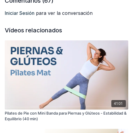
Comentarios (
67
)
ejecución. Sin embargo, si eres principiante, puedes participar
sin utilizar material adicional y ajustando los ejercicios según
Iniciar Sesión
para ver la conversación
tus necesidades.
Espero que disfruten de esta sesión. Déjenme un comentario
Vídeos relacionados
con sus impresiones. ¡Me encanta leerlos!
Anabel
41:01
Pilates de Pie con Mini Banda para Piernas y Glúteos - Estabilidad &
Equilibrio (40 min)