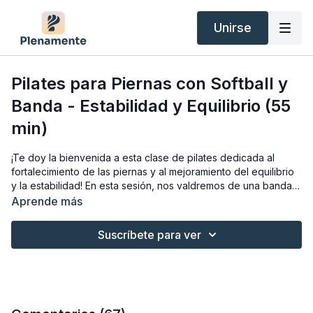
Unirse
Pilates para Piernas con Softball y
Banda - Estabilidad y Equilibrio (55
min)
¡Te doy la bienvenida a esta clase de pilates dedicada al
fortalecimiento de las piernas y al mejoramiento del equilibrio
y la estabilidad! En esta sesión, nos valdremos de una banda
de resistencia, una pelota pequeña (soft ball) y un bloque
Aprende más
para potenciar nuestros ejercicios de propiocepción y
coordinación.
Suscríbete para ver
Si te preguntas sobre el material que utilizaremos, aquí te lo
presento:
Banda de resistencia
,
Pelota pequeña
,
Bloque
Esta clase está diseñada para un nivel intermedio, ya que
incorpora ejercicios con una mayor complejidad en su