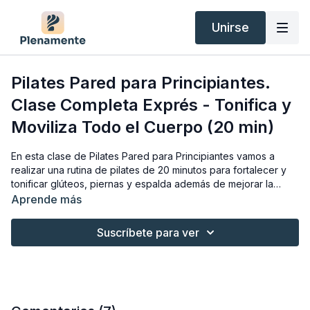
Unirse
Pilates Pared para Principiantes.
Clase Completa Exprés - Tonifica y
Moviliza Todo el Cuerpo (20 min)
En esta clase de Pilates Pared para Principiantes vamos a
realizar una rutina de pilates de 20 minutos para fortalecer y
tonificar glúteos, piernas y espalda además de mejorar la
movilidad articular de todo el cuerpo. Esta clase completa
Aprende más
exprés te ayudará a eliminar el dolor de espalda y caderas,
fortalecer el suelo pélvico, ganar flexibilidad y mejorar
Suscríbete para ver
cualquier patología de columna como protrusiones o
escoliosis.