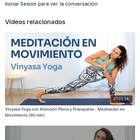
Cuéntame en los comentarios: ¿ya habías practicado Vinyasa
Iniciar Sesión
para ver la conversación
antes o será tu primera vez?
¡Dale al play y disfruta de la práctica! 💛
Vídeos relacionados
01:02:24
Vinyasa Yoga con Atención Plena y Pranayama - Meditación en
Movimiento (60 min)