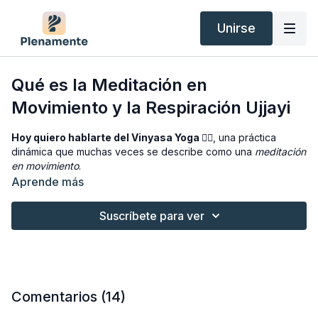
Unirse
Qué es la Meditación en
Movimiento y la Respiración Ujjayi
Hoy quiero hablarte del Vinyasa Yoga 🧘‍♀️
, una práctica
dinámica que muchas veces se describe como una
meditación
en movimiento
.
Aprende más
En este vídeo descubrirás:
Suscríbete para ver
✨ Qué es el Vinyasa Yoga y por qué es tan popular
🌊 Cómo practicar la respiración oceánica (
ujjayi
), clave en
este estilo
💫 Cómo fluir entre posturas con presencia y consciencia
Comentarios (
14
)