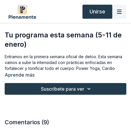
Unirse
Tu programa esta semana (5-11 de
enero)
Entramos en la primera semana oficial de detox. Esta semana
vamos a subir la intensidad con prácticas enfocadas en
fortalecer y tonificar todo el cuerpo: Power Yoga, Cardio
Yoga, sesiones cardiovasculares y trabajo con pesas.
Aprende más
En este vídeo te explico día a día lo que vamos a hacer esta
Suscríbete para ver
semana, el enfoque de cada sesión y algunos tips para que
saques el máximo provecho de estas prácticas más
desafiantes.
Son prácticas diseñadas para que sientas cómo aumenta tu
fuerza, tu energía y ese fuego interno que te hace brillar ✨
Comentarios (
9
)