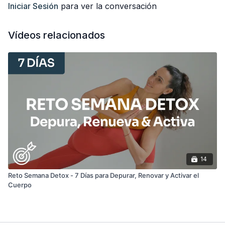
Cerramos el domingo con una
Sesión de Fuerza Completa
Iniciar Sesión
para ver la conversación
con Pesas
con principios de Pilates - una clase perfecta para
sentirte fuerte y empoderada.
Vídeos relacionados
¡Espero que disfrutes mucho de la semana!
14
Reto Semana Detox - 7 Días para Depurar, Renovar y Activar el
Cuerpo