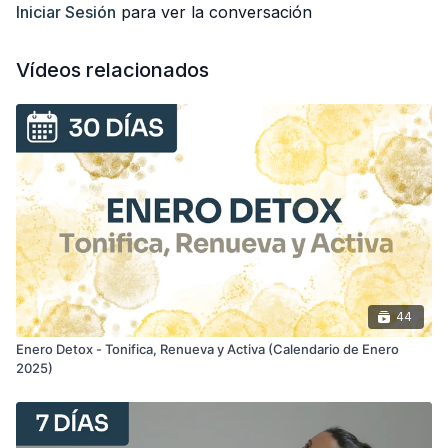
Cerramos el domingo con una Sesión Completa de Vinyasa
Iniciar Sesión
para ver la conversación
Yoga con Torsiones para mejorar el metabolismo y la digestión
- una clase perfecta para sentirte ligera, renovada y
completamente conectada.
Vídeos relacionados
¡Espero que disfrutes mucho de la semana!
44
Enero Detox - Tonifica, Renueva y Activa (Calendario de Enero
2025)