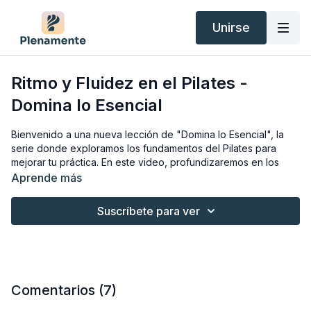
Unirse
Ritmo y Fluidez en el Pilates -
Domina lo Esencial
Bienvenido a una nueva lección de "Domina lo Esencial", la
serie donde exploramos los fundamentos del Pilates para
mejorar tu práctica. En este video, profundizaremos en los
principios de ritmo y fluidez, aspectos esenciales que
Aprende más
distinguen al Pilates de otras formas de ejercicio.
Suscríbete para ver
¿Qué son el Ritmo y la Fluidez en Pilates?
El ritmo en Pilates se refiere a la ejecución de los movimientos
con una continuidad suave e ininterrumpida, evitando
movimientos bruscos o entrecortados. Cada ejercicio tiene su
propio ritmo, que debe ser respetado para mantener la
Comentarios (
7
)
armonía en la práctica.