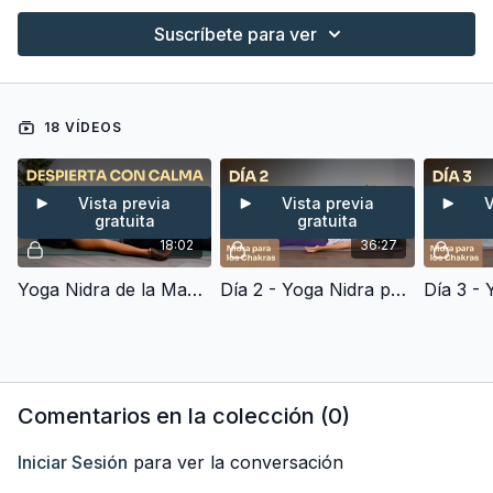
Suscríbete para ver
18 VÍDEOS
Vista previa
Vista previa
V
gratuita
gratuita
18:02
36:27
Yoga Nidra de la Mañana - Calma, Claridad y Propósito para tu Día (20 min)
Día 2 - Yoga Nidra para el Chakra Svadhisthana (Segundo Chakra). Vitalidad, Entusiasmo y Creatividad (35 min)
Comentarios en la colección (
0
)
Iniciar Sesión
para ver la conversación