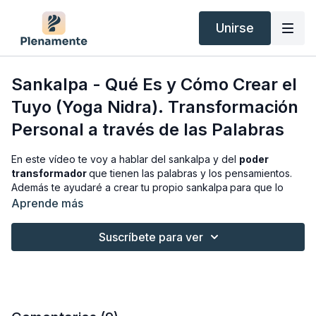
Unirse
Sankalpa - Qué Es y Cómo Crear el
Tuyo (Yoga Nidra). Transformación
Personal a través de las Palabras
En este vídeo te voy a hablar del sankalpa y del
poder
transformador
que tienen las palabras y los pensamientos.
Además te ayudaré a crear tu propio sankalpa
para que lo
utilices en tus sesiones de Yoga Nidra.
Aprende más
Un sankalpa te ayudará a
evolucionar espiritualmente y
Suscríbete para ver
crecer
como ser humano, manteniendo una vida mas sana,
plena y feliz.
Espero que os sea de utilidad. Dejadme en comentarios qué
os pareció!