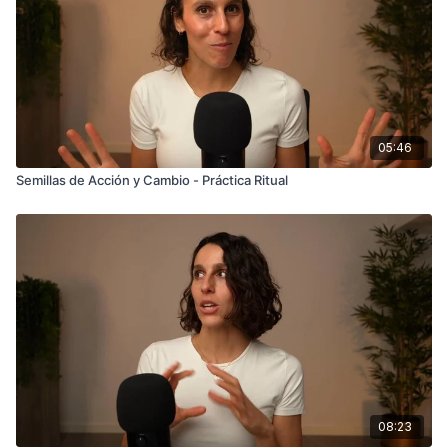
semana a organizar un área de tu casa. • Miércoles: Escribe
en qué áreas de tu vida sientes más desorden y cómo puedes
traer más calma a esas áreas. • Jueves: Reflexiona sobre las
personas que deseas mantener cerca en el próximo año y
cómo puedes nutrir esas relaciones. • Viernes: Haz una lista
de las actividades que te permiten sentirte tranquilo/a y
enfocado/a. Planifica cómo incorporar más de estas
05:46
actividades en tu rutina. • Sábado: Reflexiona sobre las cosas
que te traen paz interna. Escríbelas y comprométete a
Semillas de Acción y Cambio - Práctica Ritual
priorizarlas. • Domingo: Realiza una desconexión digital
durante 2-3 horas y aprovecha ese tiempo para conectar
contigo mismo/a. Recurso mencionado en el video: Blog sobre
la taza vacía del maestro zen
08:23