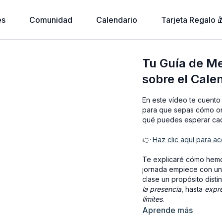
es
Comunidad
Calendario
Tarjeta Regalo 
Tu Guía de Me
sobre el Cale
En este vídeo te cuento
para que sepas cómo org
qué puedes esperar cad
👉
Haz clic aquí para a
Te explicaré cómo hemos
jornada empiece con u
clase un propósito dis
la presencia
, hasta
expr
límites
.
Aprende más
También te hablaré de l