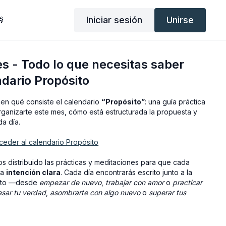
Iniciar sesión
Unirse

s - Todo lo que necesitas saber
ndario Propósito
 en qué consiste el calendario
“Propósito”
: una guía práctica
anizarte este mes, cómo está estructurada la propuesta y
a día.
cceder al calendario Propósito
 distribuido las prácticas y meditaciones para que cada
na
intención clara
. Cada día encontrarás escrito junto a la
tinto —desde
empezar de nuevo
,
trabajar con amor
o
practicar
esar tu verdad
,
asombrarte con algo nuevo
o
superar tus
as clases nuevas que se publicarán este mes: