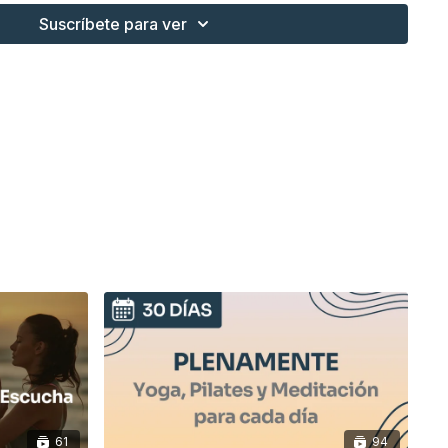
Suscríbete para ver
es terapéutico para dolor de rodillas: “Moviliza, estira y
lebrando la vida: Yoga especial de cumpleaños 🎂
(clase
para renovar propósito y celebrar juntos la vida).
ates clásico: fuerza, poder y potencial
(una clase
 tus límites y descubrir tu verdadero potencial).
tiramiento profundo y completo con cinturón
(una
antástica para liberar tensiones y abrir espacio en todo el
re es también
el mes de los meditadores
, con un total de
12
, tres cada semana, todas enfocadas en cultivar la atención y
el calendario desde la colección para que no pierdas
 cada día la intención escrita, que será tu brújula para
on propósito.
61
94