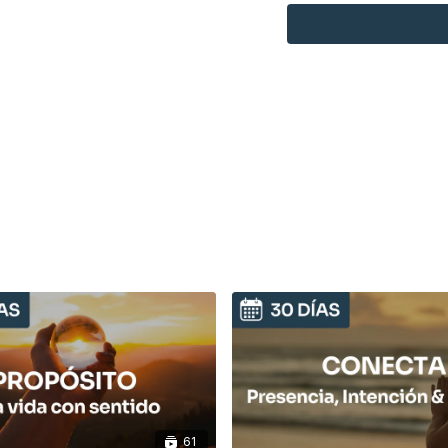
7 de septiembre – Pilat
fortalece”
14 de septiembre – Ce
completa de hatha yoga 
21 de septiembre – Pil
desafiante para explorar
28 de septiembre – Es
práctica de hatha yoga f
cuerpo).
Además, este septiemb
nuevas meditaciones
el foco.
Te contaré cómo seguir 
detalle: allí encontrarás
levantarte y practicar c
61