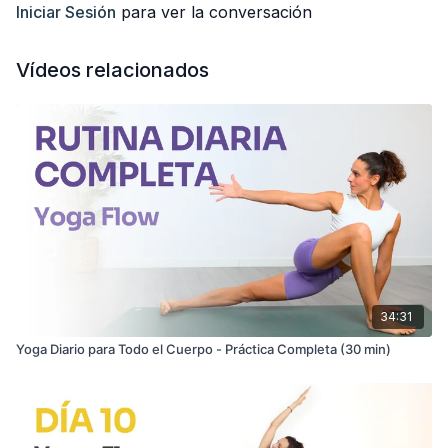
Espero que disfrutes mucho de la práctica y que te
momento.
Iniciar Sesión
para ver la conversación
acompañe en tu día
Vídeos relacionados
34:31
Yoga Diario para Todo el Cuerpo - Práctica Completa (30 min)