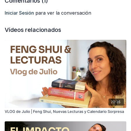
Comentarios (
1
)
haciendo clic aquí.
Gracias por acompañarme un mes más. Te deseo un
Iniciar Sesión
para ver la conversación
muy feliz mes de junio 😊
Vídeos relacionados
20:35
VLOG de Julio | Feng Shui, Nuevas Lecturas y Calendario Sorpresa