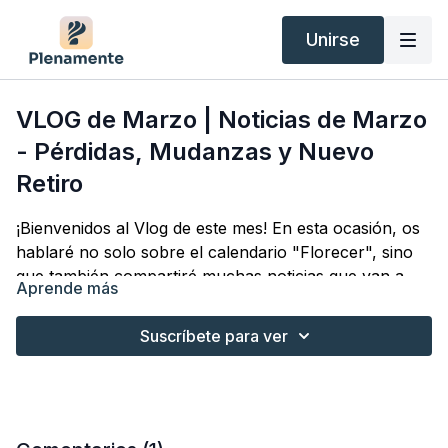
Unirse
VLOG de Marzo | Noticias de Marzo
- Pérdidas, Mudanzas y Nuevo
Retiro
¡Bienvenidos al Vlog de este mes! En esta ocasión, os
hablaré no solo sobre el calendario "Florecer", sino
que también compartiré muchas noticias que van a
Aprende más
tener lugar a lo largo de este mes. Además, os
informaré sobre el próximo
retiro
, del cual muy
Suscríbete para ver
pronto tendréis acceso a las inscripciones.
En este vlog, también me abriré un poco más para
explicaros cómo viví la reciente
partida de mi abuela
y cómo este episodio me ha llevado a reflexionar.