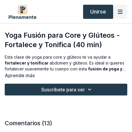
Unirse
Yoga Fusión para Core y Glúteos -
Fortalece y Tonifica (40 min)
Esta clase de yoga para core y glúteos te va ayudar a
fortalecer y tonificar
abdomen y glúteos. Es ideal si quieres
fortalecer suavemente tu cuerpo con esta
fusión de yoga y
pilates
beneficiándote de todo lo que te pueden aportar las
Aprende más
dos disciplinas.
Suscríbete para ver
Espero que os guste!
Comentarios (
13
)