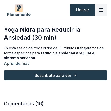
Unirse
Yoga Nidra para Reducir la
Ansiedad (30 min)
En esta sesión de Yoga Nidra de 30 minutos trabajaremos de
forma específica para
reducir la ansiedad y regular el
sistema nervioso
.
Aprende más
A través de mi guía, recorrerás el cuerpo con atención
consciente, acompañando el proceso con una respiración
Suscríbete para ver
calmada y natural.
El objetivo es disminuir la activación
física y mental
, favoreciendo una sensación de seguridad y
un descanso profundo.
Una práctica sencilla y eficaz para
recuperar la claridad
cuando lo necesites.
Comentarios (
16
)