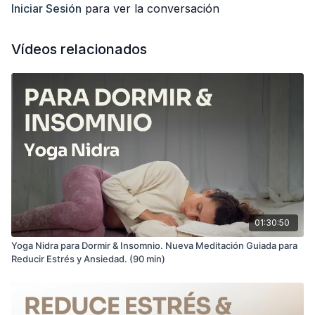
Espero que la disfrutes y te aporte calma.
Iniciar Sesión
para ver la conversación
Vídeos relacionados
01:30:50
Yoga Nidra para Dormir & Insomnio. Nueva Meditación Guiada para
Reducir Estrés y Ansiedad. (90 min)