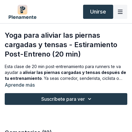
Unirse
Yoga para aliviar las piernas
cargadas y tensas - Estiramiento
Post-Entreno (20 min)
Esta clase de 20 min post-entrenamiento para runners te va
ayudar a
aliviar las piernas cargadas y tensas después de
tu entrenamiento
. Ya seas corredor, senderista, ciclista o
bien, tengas las piernas cargadas, esta clase de estiramientos
Aprende más
es perfecta para después del entrenamiento o el ejercicio.
Suscríbete para ver
Espero que os guste!