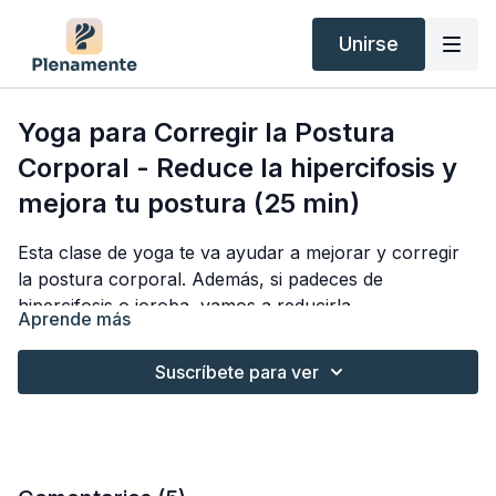
Unirse
Yoga para Corregir la Postura
Corporal - Reduce la hipercifosis y
mejora tu postura (25 min)
Esta clase de yoga te va ayudar a mejorar y corregir
la postura corporal. Además, si padeces de
hipercifosis o joroba, vamos a reducirla
Aprende más
progresivamente con unos ejercicios muy sencillos
que te permitirán
alargar la espalda
,
abrir el pecho
y
Suscríbete para ver
corregir las malas posturas
.